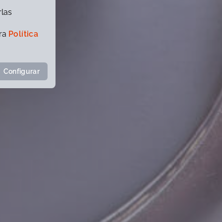
rlas
tra
Política
Configurar
La Biomecánica en los
accidentes de tráfico
Biomecánica, la ciencia para el estudio de los accidentes
Cambios legislativos en
materia de trafico