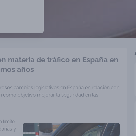
n materia de tráfico en España en
timos años
osos cambios legislativos en España en relación con
nen como objetivo mejorar la seguridad en las
 límite
arias y