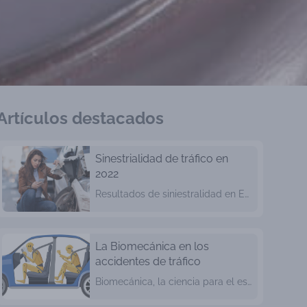
Cambios más representativos en materia de tráfico en España en los últimos años
Patinetes en ciudad
Nuevos desafios que conlleva el uso de patinetes eléctricos en ciudad
Artículos destacados
Sinestrialidad de tráfico en
2022
Resultados de siniestralidad en España en el pasado año
La Biomecánica en los
accidentes de tráfico
Biomecánica, la ciencia para el estudio de los accidentes