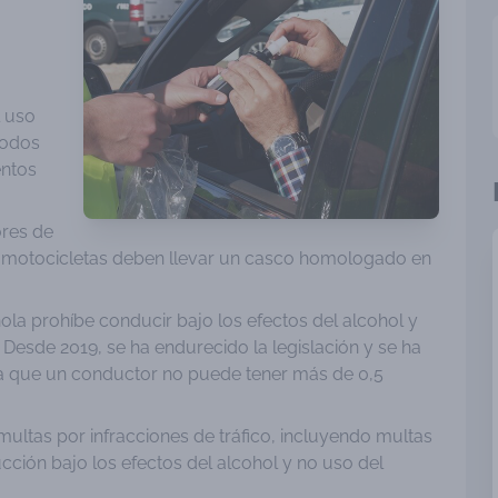
l uso
todos
entos
ores de
e motocicletas deben llevar un casco homologado en
ola prohíbe conducir bajo los efectos del alcohol y
 Desde 2019, se ha endurecido la legislación y se ha
fica que un conductor no puede tener más de 0,5
ltas por infracciones de tráfico, incluyendo multas
ción bajo los efectos del alcohol y no uso del