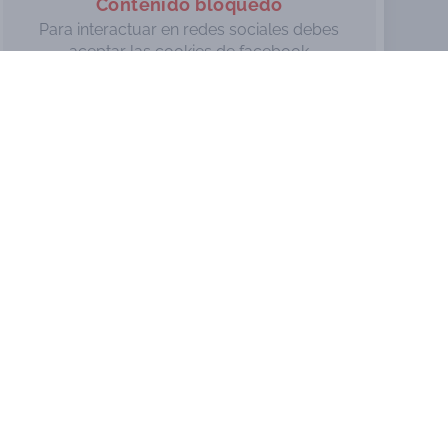
Contenido bloquedo
Biomecánica, la ciencia para el estudio de los accidentes
Para interactuar en redes sociales debes
aceptar las cookies de facebook
Cambios legislativos en
materia de trafico
Cambios más representativos en materia de tráfico en España en los últimos años