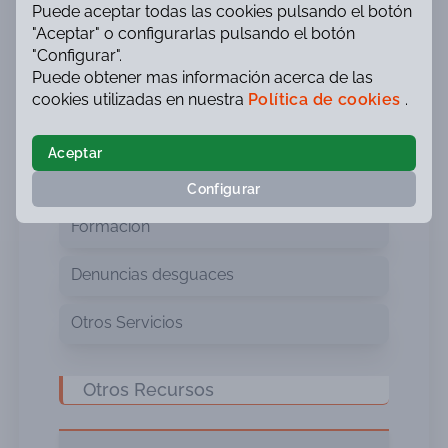
Puede aceptar todas las cookies pulsando el botón
"Aceptar" o configurarlas pulsando el botón
Análisis de Biomecánica
"Configurar".
Puede obtener mas información acerca de las
Valoración de daños
cookies utilizadas en nuestra
Política de cookies
.
Accidentes Laborales
Aceptar
Estudios Medioambientales
Configurar
Formación
Denuncias desguaces
Otros Servicios
Otros Recursos